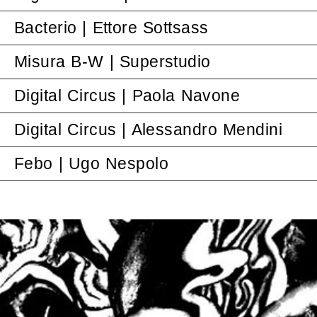
Bacterio | Ettore Sottsass
Misura B-W | Superstudio
Digital Circus | Paola Navone
Digital Circus | Alessandro Mendini
Febo | Ugo Nespolo
Parade
The starting point underlying
the design research of the
Bacterio